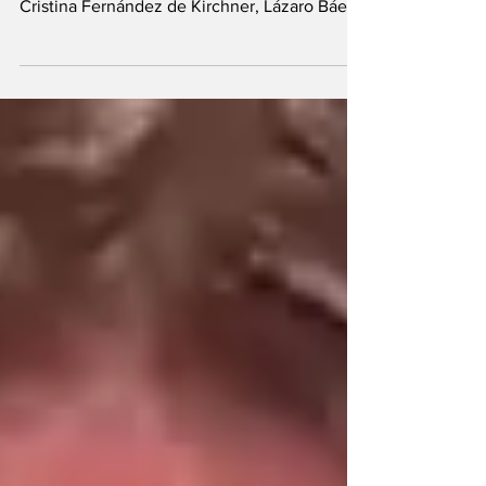
del decomiso en la causa Vialidad contra
Cristina Fernández de Kirchner, Lázaro Báez
y el resto de los condenados. El monto pasó
de $85.000 millones a $685.000 millones y
quedó habilitado el avance de las medidas de
ejecución patrimonial, incluido el eventual
remate de bienes. Cristina Fernández,
Máximo Kirchner y Lázaro Báez La resolución
fue firmada por Horacio Rosatti, Carlos
Rosenkrantz y Ricardo Lorenzetti. El máximo
tribunal