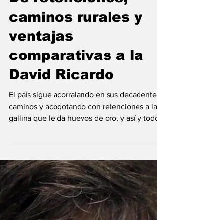
Emiliano Damonte
7 jun
De retenciones,
caminos rurales y
ventajas
comparativas a la
David Ricardo
El país sigue acorralando en sus decadentes
caminos y acogotando con retenciones a la
gallina que le da huevos de oro, y así y todo
nos consolidamos como el tercer país
agroexportador del mundo. ¿Qué pasaría si
generáramos condiciones para que el campo
argentino creciera hasta el máximo de su