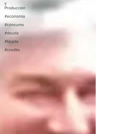
y
Producción
#economia
#consumo
#deuda
#tarjeta
#credito