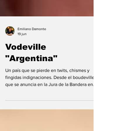
Emiliano Damonte
19 jun
Vodeville
"Argentina"
Un país que se pierde en twits, chismes y
fingidas indignaciones. Desde el boudeville
que se anuncia en la Jura de la Bandera en
Rosario con Milei, Adorni y Villarruel hasta la
desmedida reacción contra Florencia Peña
por la pésima gestión de una noticia falsa. El
llanto de FLorencia Peña Vodeville en