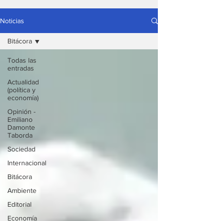
Noticias
Bitácora
Todas las
entradas
Actualidad
(política y
economía)
Opinión -
Emiliano
Damonte
Taborda
Sociedad
Internacional
Bitácora
Ambiente
Editorial
Economía