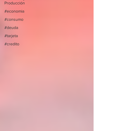
Producción
#economia
#consumo
#deuda
#tarjeta
#credito