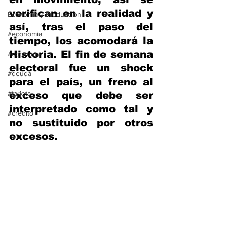
verifican en la realidad y 
Economía y Producción
así, tras el paso del 
#economia
tiempo, los acomodará la 
Historia. El fin de semana 
#consumo
electoral fue un shock 
#deuda
para el país, un freno al 
#tarjeta
exceso que debe ser 
interpretado como tal y 
#credito
no sustituido por otros 
excesos.  