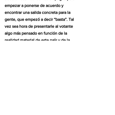
empezar a ponerse de acuerdo y 
encontrar una salida concreta para la 
gente, que empezó a decir “basta”. Tal 
vez sea hora de presentarle al votante 
algo más pensado en función de la 
realidad material de este país y de la 
vida real de sus ciudadanos. Algo que 
les lleve a los cráneos un rato más que 
el que necesitan para repartirse el 
poder; algo más elaborado que cerrar 
organismos y desfinanciar políticas; 
algo que contemple que la gente sigue 
con su vida mientras ellos hacen 
experimentos berretas; algo que 
muestre que entienden que el 
desarrollo requiere estructura; algo que 