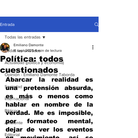
Entrada
Todas las entradas
Emiliano Damonte
Todas las entradas
11 sept 2025
4 min de lectura
Política: todos
Actualidad (política y economía)
cuestionados
Opinión - Emiliano Damonte Taborda
Abarcar la realidad es 
Sociedad
una pretensión absurda, 
es más o menos como 
Internacional
hablar en nombre de la 
Bitácora
verdad. Me es imposible, 
por formateo mental, 
Ambiente
dejar de ver los eventos 
Editorial
en movimiento, así se 