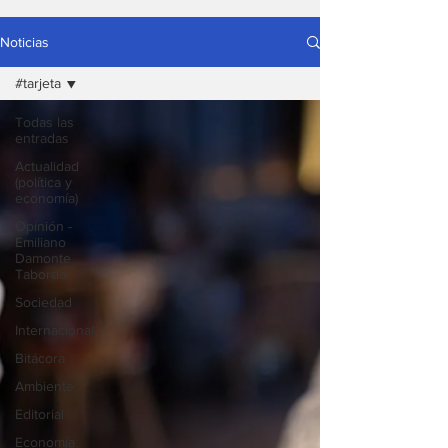
Noticias
#tarjeta
Todas las
entradas
Actualidad
(política y
economía)
Opinión -
Emiliano
Damonte
Taborda
Sociedad
Internacional
Bitácora
Ambiente
Editorial
Economía