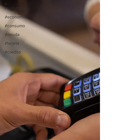
y
Producción
#economia
#consumo
#deuda
#tarjeta
#credito