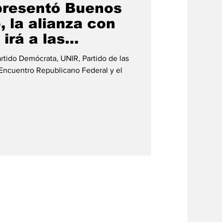
presentó Buenos
, la alianza con
irá a las
de la Ciudad
Partido Demócrata, UNIR, Partido de las
Encuentro Republicano Federal y el