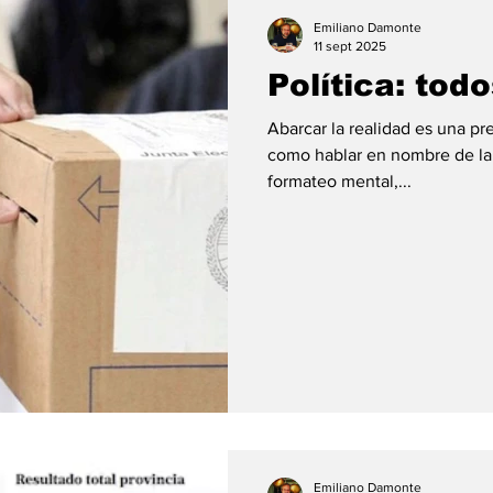
ión
#economia
#consumo
#deuda
#tarjeta
Emiliano Damonte
11 sept 2025
Política: tod
Abarcar la realidad es una p
como hablar en nombre de la 
formateo mental,...
Emiliano Damonte