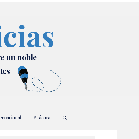
icias
re un noble
ates
ernacional
Bitácora