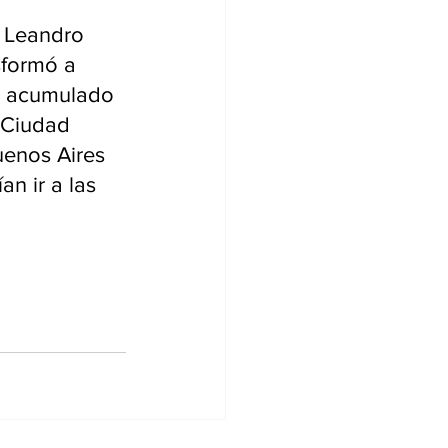
, Leandro 
sformó a 
ía acumulado 
 Ciudad 
enos Aires 
n ir a las 