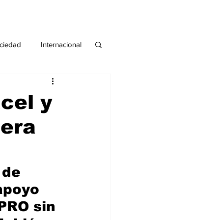
ciedad
Internacional
#deuda
#tarjeta
cel y
nera
 de 
apoyo 
PRO sin 