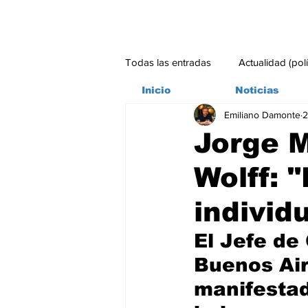
Todas las entradas
Actualidad (pol
Inicio
Noticias
Emiliano Damonte
2
Bitácora
Ambiente
Edito
Jorge M
Wolff: 
#credito
individ
El Jefe de
Buenos Air
manifestad