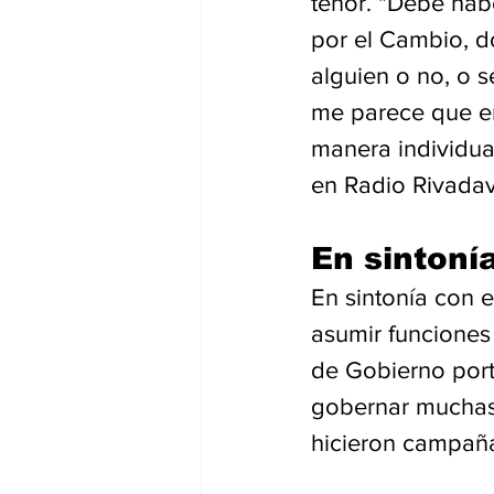
tenor. "Debe hab
por el Cambio, d
alguien o no, o s
me parece que en
manera individua
en Radio Rivadav
En sintoní
En sintonía con e
asumir funciones 
de Gobierno port
gobernar muchas 
hicieron campaña