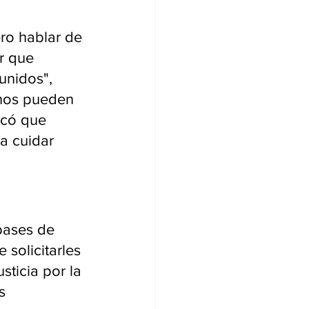
ro hablar de 
r que 
unidos", 
unos pueden 
lcó que 
a cuidar 
bases de 
solicitarles 
ticia por la 
s 