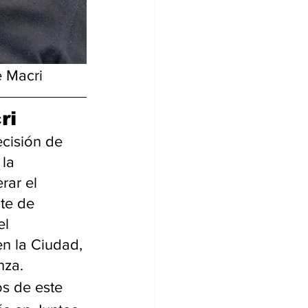
e Macri
ri
ecisión de 
la 
rar el 
te de 
el 
n la Ciudad, 
nza.
s de este 