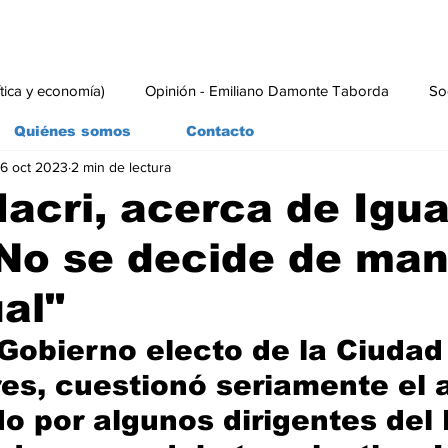
ítica y economía)
Opinión - Emiliano Damonte Taborda
So
Quiénes somos
Contacto
6 oct 2023
2 min de lectura
rial
Economía y Producción
#economia
#consumo
acri, acerca de Igua
"No se decide de ma
ual"
 Gobierno electo de la Ciudad
es, cuestionó seriamente el 
o por algunos dirigentes del 