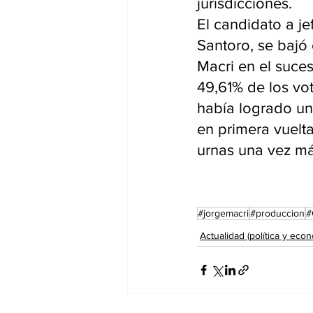
jurisdicciones.
El candidato a j
Santoro, se bajó 
Macri en el suce
49,61% de los vo
había logrado un
en primera vuelta
urnas una vez má
#jorgemacri
#produccion
#
Actualidad (política y econ