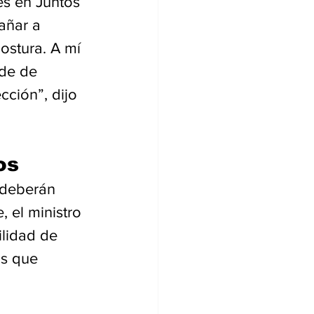
és en Juntos 
añar a 
ostura. A mí 
de de 
ción”, dijo 
os
 deberán 
 el ministro 
lidad de 
os que 