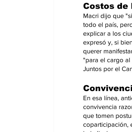
Costos de 
Macri dijo que "s
todo el país, per
explicar a los c
expresó y, si bi
querer manifesta
"para el cargo a
Juntos por el Ca
Convivenci
En esa línea, ant
convivencia razon
que tomen postura
coparticipación, 