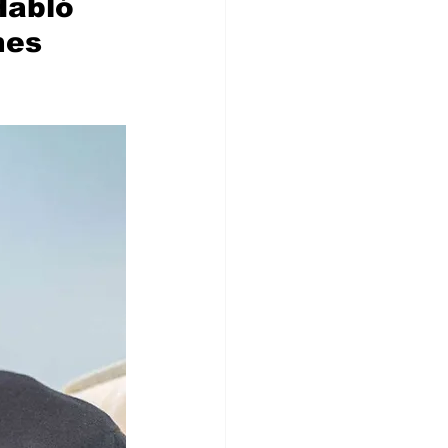
Habló 
nes 