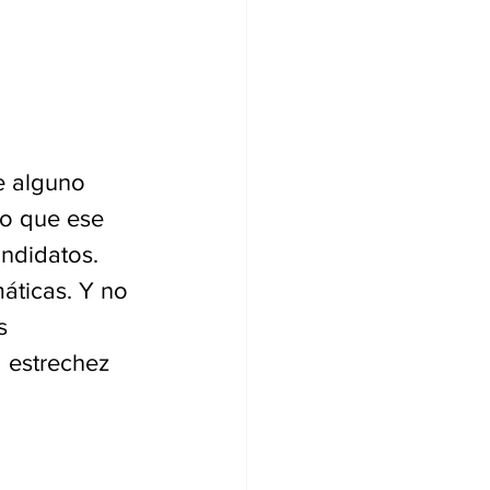
e alguno 
eo que ese 
ndidatos. 
áticas. Y no 
s 
 estrechez 