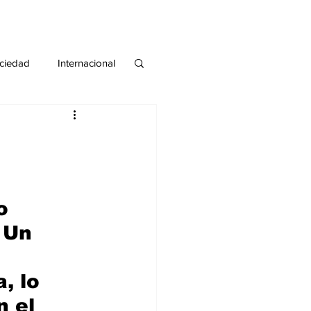
ciedad
Internacional
#deuda
#tarjeta
o 
 Un 
 
, lo 
 el 