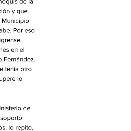
ñoquis de la 
ción y que 
 Municipio 
abe. Por eso 
igrense. 
es en el 
o Fernández. 
 tenía otro 
upere lo 
nisterio de 
 soportó 
, lo repito, 