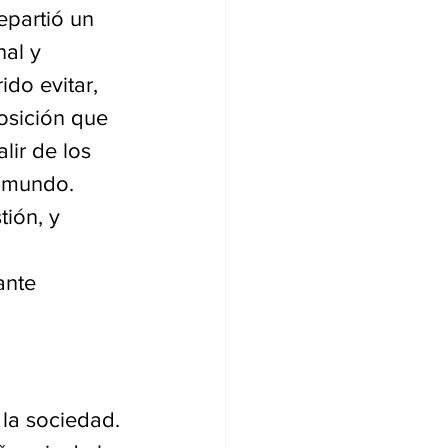
epartió un 
al y 
ido evitar, 
osición que 
ir de los 
l mundo. 
tión, y 
ante 
 la sociedad. 