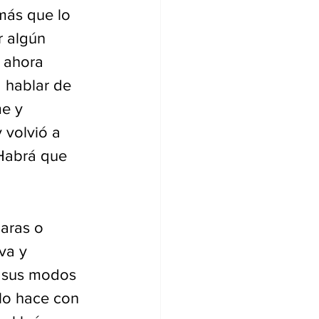
más que lo 
r algún 
 ahora 
 hablar de 
e y 
 volvió a 
Habrá que 
aras o 
va y 
 sus modos 
lo hace con 