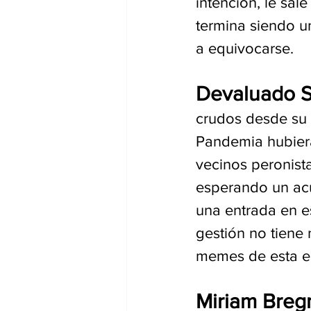
intención, le sal
termina siendo u
a equivocarse. 
Devaluado Sc
crudos desde su 
Pandemia hubiera
vecinos peronista
esperando un acu
una entrada en e
gestión no tiene 
memes de esta e
Miriam Bre