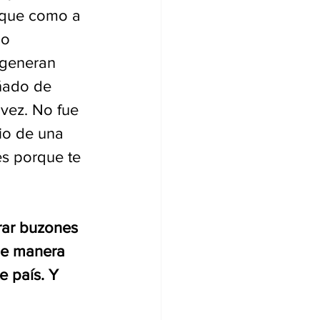
 que como a 
po 
 generan 
uñado de 
vez. No fue 
io de una 
es porque te 
rar buzones 
de manera 
e país. Y 