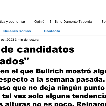
ítica y economía)
Opinión - Emiliano Damonte Taborda
So
Quiénes somos
Contacto
 oct 2023
3 min de lectura
rial
Economía y Producción
#economia
#consumo
 de candidatos
uados"
en el que Bullrich mostró alg
respecto a la semana pasada.
aso que no deja ningún punto
 tal vez solo alguna tendencia
s alturas no es poco. Reinaron