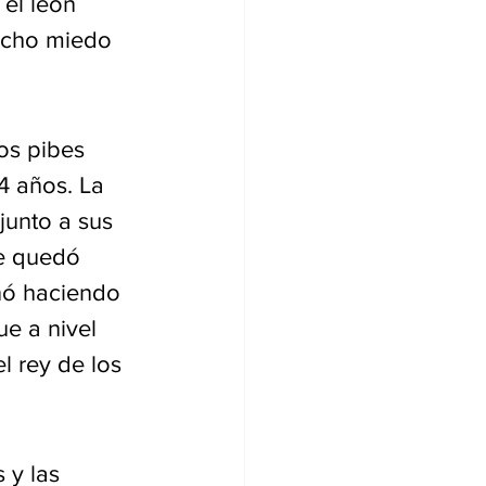
 el león 
mucho miedo 
os pibes 
4 años. La 
junto a sus 
Se quedó 
nó haciendo 
e a nivel 
l rey de los 
 y las 