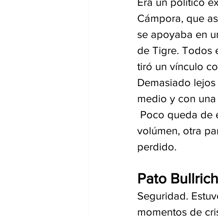
Era un político 
Cámpora, que ase
se apoyaba en un
de Tigre. Todos 
tiró un vínculo 
Demasiado lejos 
medio y con una 
 Poco queda de e
volúmen, otra pa
perdido. 
Pato Bullric
Seguridad. Estuv
momentos de crisi