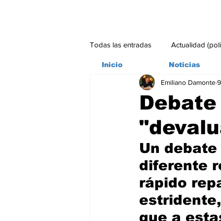
Todas las entradas
Actualidad (pol
Inicio
Noticias
Emiliano Damonte
9
Bitácora
Ambiente
Edito
Debate
"deval
#credito
Un debate 
diferente 
rápido rep
estridente,
que a esta