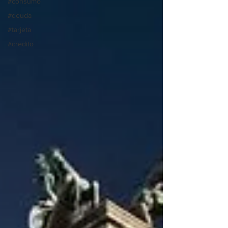
#consumo
#deuda
#tarjeta
#credito