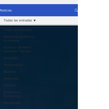
Noticias
Todas las entradas
Todas las entradas
Actualidad (política y
economía)
Opinión - Emiliano
Damonte Taborda
Sociedad
Internacional
Bitácora
Ambiente
Editorial
Economía y
Producción
#economia