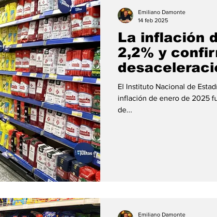
ión
#economia
#consumo
#deuda
#tarjeta
Emiliano Damonte
14 feb 2025
La inflación 
2,2% y confir
desaceleraci
El Instituto Nacional de Esta
inflación de enero de 2025 fue del 2,2%, el dato más bajo en más
de...
Emiliano Damonte