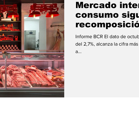
Mercado inte
consumo sigu
recomposició
la carne
Informe BCR El dato de octub
del 2,7%, alcanza la cifra má
a...