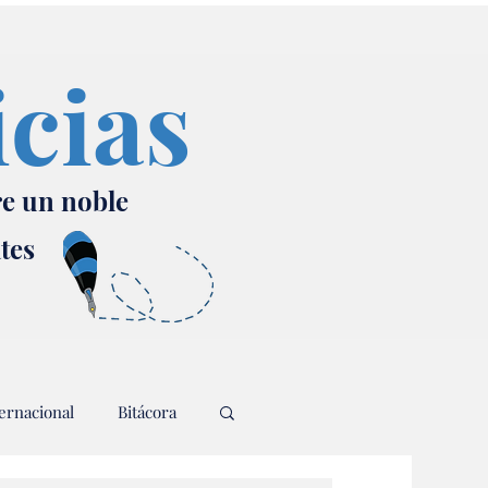
icias
re un noble
ates
ernacional
Bitácora