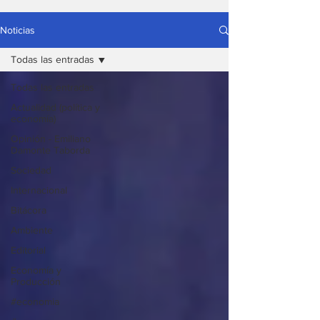
Noticias
Todas las entradas
Todas las entradas
Actualidad (política y
economía)
Opinión - Emiliano
Damonte Taborda
Sociedad
Internacional
Bitácora
Ambiente
Editorial
Economía y
Producción
#economia