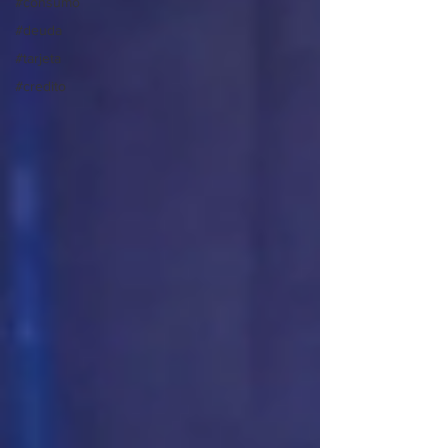
#consumo
#deuda
#tarjeta
#credito