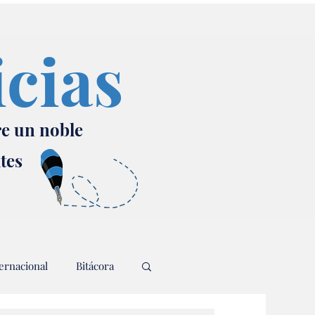
icias
re un noble
ates
ernacional
Bitácora