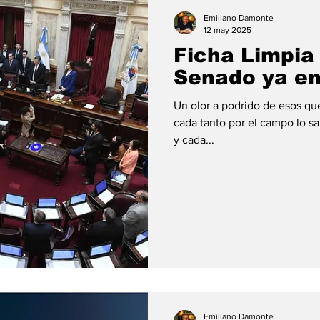
ión
#economia
#consumo
#deuda
#tarjeta
Emiliano Damonte
12 may 2025
Ficha Limpia 
Senado ya e
Un olor a podrido de esos qu
cada tanto por el campo lo
y cada...
Emiliano Damonte