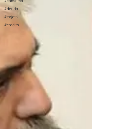
#consumo
#deuda
#tarjeta
#credito