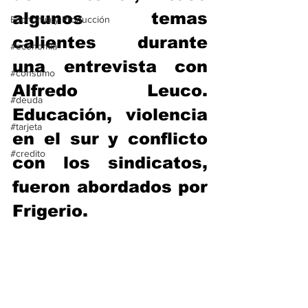
algunos temas 
Economía y Producción
calientes durante 
#economia
una entrevista con 
#consumo
Alfredo Leuco. 
#deuda
Educación, violencia 
#tarjeta
en el sur y conflicto 
#credito
con los sindicatos, 
fueron abordados por 
Frigerio.