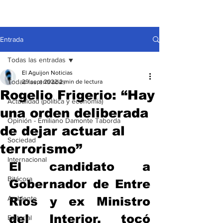
Entrada
Todas las entradas
El Aguijon Noticias
Todas las entradas
29 sept 2022
2 min de lectura
Rogelio Frigerio: “Hay
Actualidad (política y economía)
una orden deliberada
Opinión - Emiliano Damonte Taborda
de dejar actuar al
Sociedad
terrorismo”
Internacional
El candidato a 
Bitácora
Gobernador de Entre 
Ambiente
Ríos y ex Ministro 
del Interior, tocó 
Editorial