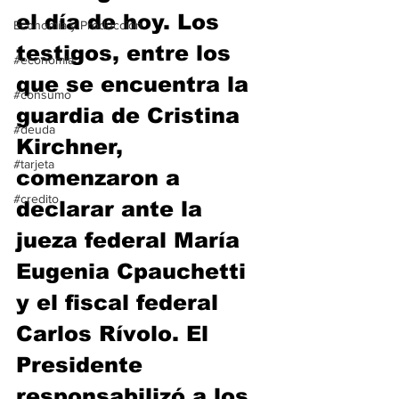
el día de hoy. Los 
Economía y Producción
testigos, entre los 
#economia
que se encuentra la 
#consumo
guardia de Cristina 
#deuda
Kirchner, 
#tarjeta
comenzaron a 
#credito
declarar ante la 
jueza federal María 
Eugenia Cpauchetti 
y el fiscal federal 
Carlos Rívolo. El 
Presidente 
responsabilizó a los 