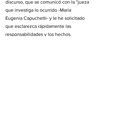
discurso, que se comunicó con la “jueza 
que investiga lo ocurrido -María 
Eugenia Capuchetti- y le he solicitado 
que esclarezca rápidamente las 
responsabilidades y los hechos. 
También le he solicitado que asegure la 
vida del acusado”. Una recomendación 
que la Jueza difícilmente necesite que 
le haga el Presidente de la Nación. 
Feriado Nacional 
Concluyendo su salida por cadena 
nacional, el Presidente dejó a todo el 
mundo perplejo con el anuncio del 
feriado para el día de hoy, una vez más 
desconociendo los limites de su 
función diciendo “Que la conmoción, el 