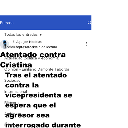
Entrada
Todas las entradas
El Aguijon Noticias
Todas las entradas
2 sept 2022
3 min de lectura
Atentado contra
Actualidad (política y economía)
Cristina
Opinión - Emiliano Damonte Taborda
Tras el atentado 
Sociedad
contra la 
Internacional
vicepresidenta se 
Bitácora
espera que el 
agresor sea 
Ambiente
interrogado durante 
Editorial