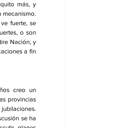
uito más, y 
u mecanismo. 
e fuerte, se 
ertes, o son 
re Nación, y 
ciones a fin 
ños creo un 
s provincias 
jubilaciones. 
cusión se ha 
utir planes 