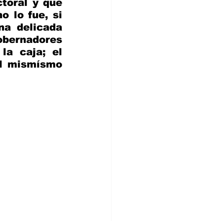
toral y que 
 lo fue, si 
a delicada 
ernadores 
a caja; el 
el mismísmo 