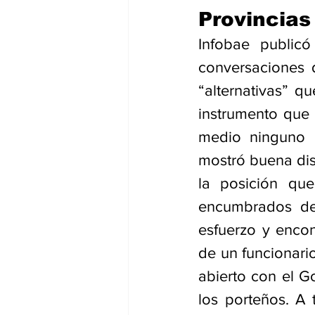
Provincias
Infobae public
conversaciones 
“alternativas” q
instrumento que l
medio ninguno d
mostró buena dis
la posición que
encumbrados de
esfuerzo y encont
de un funcionari
abierto con el G
los porteños. A 