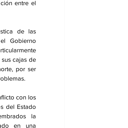
ión entre el 
tica de las 
el Gobierno 
ticularmente 
sus cajas de 
rte, por ser 
problemas. 
icto con los 
s del Estado 
mbrados la 
cado en una 