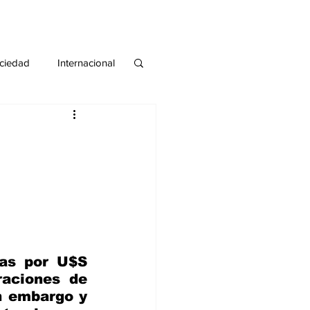
ciedad
Internacional
#deuda
#tarjeta
as por U$S 
aciones de 
n embargo y 