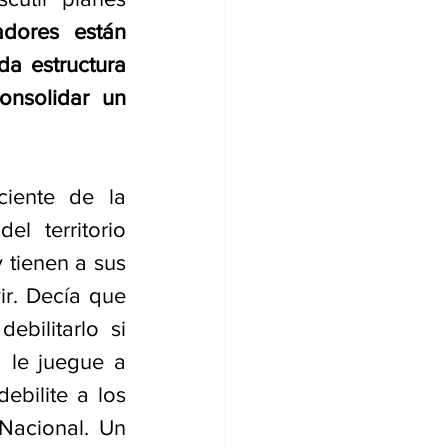
dores están 
 estructura 
nsolidar un 
iente de la 
 territorio 
tienen a sus 
r. Decía que 
bilitarlo si 
 le juegue a 
bilite a los 
Nacional. Un 