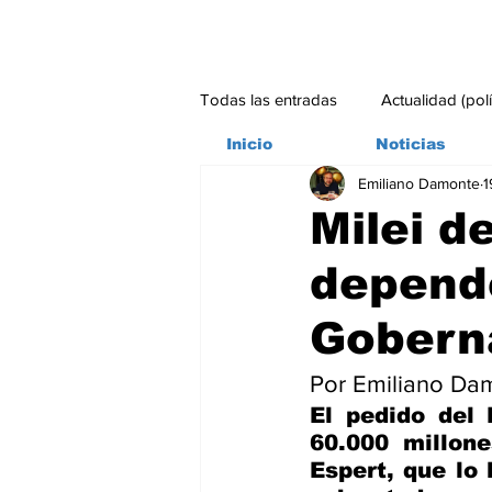
Todas las entradas
Actualidad (pol
Inicio
Noticias
Emiliano Damonte
1
Bitácora
Ambiente
Edito
Milei d
depend
#credito
Gobern
Por Emiliano Da
El pedido del 
60.000 millone
Espert, que lo