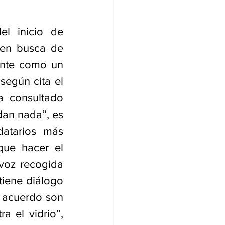
l inicio de 
en busca de 
ente como un 
según cita el 
 consultado 
an nada”, es 
atarios más 
ue hacer el 
voz recogida 
iene diálogo 
 acuerdo son 
 el vidrio”, 