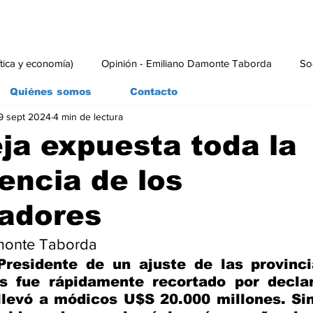
ítica y economía)
Opinión - Emiliano Damonte Taborda
So
Quiénes somos
Contacto
9 sept 2024
4 min de lectura
rial
Economía y Producción
#economia
#consumo
eja expuesta toda la
encia de los
adores
monte Taborda
Presidente de un ajuste de las provinci
s fue rápidamente recortado por declar
 llevó a módicos U$S 20.000 millones. Si