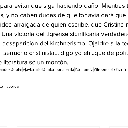
para evitar que siga haciendo daño. Mientras 
s, y no caben dudas de que todavía dará que 
 idea arraigada de quien escribe, que Cristina 
na victoria del tigrense significaría verdader
desaparición del kirchnerismo. Ojaldre a la te
serrucho cristinista... digo yo eh...que de polít
 literatura sé un montón. 
nandez
#dolar
#javiermilei
#unionporlapatria
#denuncia
#tiroenelpie
#ramir
te Taborda