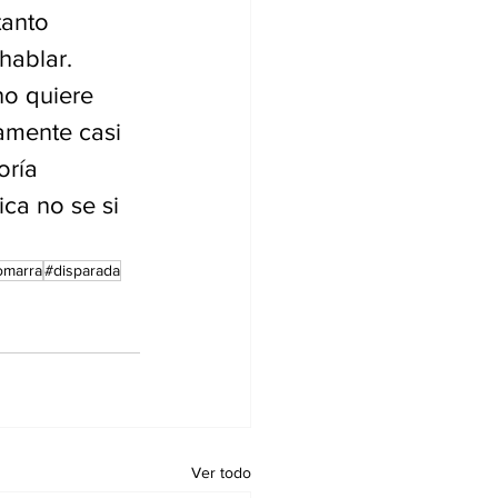
tanto 
hablar.
no quiere 
amente casi 
oría 
ica no se si 
omarra
#disparada
Ver todo