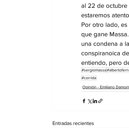
al 22 de octubre 
estaremos atento
Por otro lado, es
que gane Massa. U
una condena a la 
conspiranoica del 
entiendo, pero de
#sergiomassa
#albertofer
#corrida
Opinión - Emiliano Damon
Entradas recientes