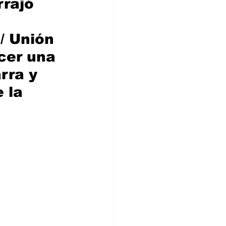
rajó 
/ Unión 
cer una 
rra y 
 la 