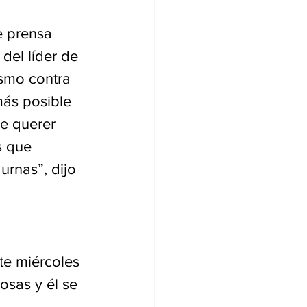
e prensa 
del líder de 
ismo contra 
ás posible 
de querer 
s que 
urnas”, dijo 
te miércoles 
osas y él se 