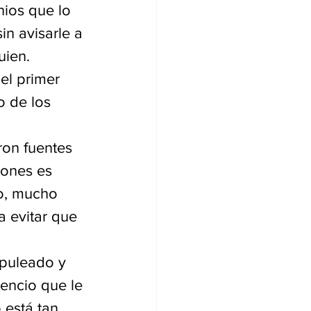
nios que lo 
in avisarle a 
ien. 
el primer 
 de los 
ron fuentes 
iones es 
o, mucho 
 evitar que 
puleado y 
encio que le 
está tan 