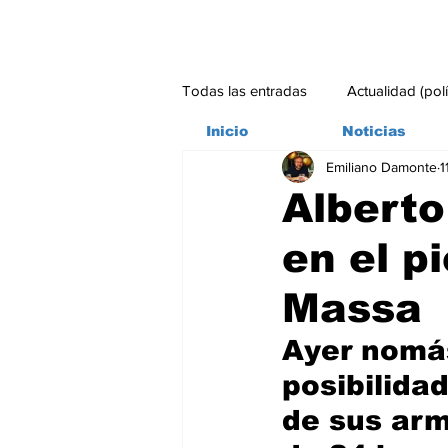
Todas las entradas
Actualidad (pol
Inicio
Noticias
Emiliano Damonte
1
Bitácora
Ambiente
Edito
Alberto
en el pi
#credito
Massa
Ayer nomás
posibilida
de sus arma