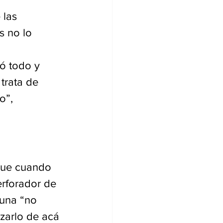
 las 
s no lo 
ó todo y 
trata de 
o”, 
 que cuando 
erforador de 
una “no 
zarlo de acá 