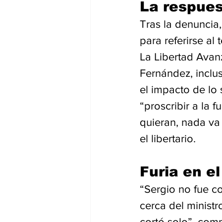
La respues
Tras la denuncia
para referirse al
La Libertad Avan
Fernández, inclu
el impacto de lo 
“proscribir a la
quieran, nada va 
el libertario.
Furia en e
“Sergio no fue c
cerca del minist
cortó solo”, com