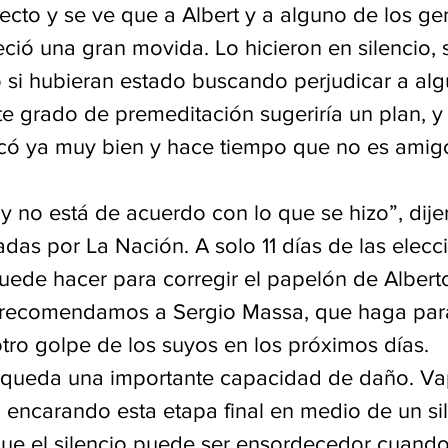
ecto y se ve que a Albert y a alguno de los ge
ció una gran movida. Lo hicieron en silencio, s
si hubieran estado buscando perjudicar a algu
 grado de premeditación sugeriría un plan, y 
có ya muy bien y hace tiempo que no es amigo
y no está de acuerdo con lo que se hizo”, dije
das por La Nación. A solo 11 días de las elecc
uede hacer para corregir el papelón de Albert
 recomendamos a Sergio Massa, que haga para
otro golpe de los suyos en los próximos días.
e queda una importante capacidad de daño. Va
 encarando esta etapa final en medio de un sil
ue el silencio puede ser ensordecedor cuando 