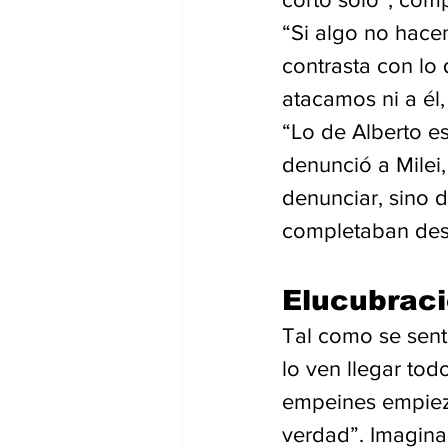
“Si algo no hacem
contrasta con lo 
atacamos ni a él,
“Lo de Alberto e
denunció a Milei,
denunciar, sino 
completaban desde
Elucubraci
Tal como se sentí
lo ven llegar tod
empeines empieza
verdad”. Imagin