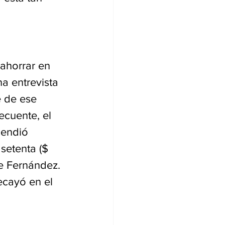
ahorrar en 
a entrevista 
 de ese 
cuente, el 
cendió 
setenta ($ 
de Fernández. 
ecayó en el 