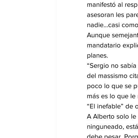
manifestó al resp
asesoran les pare
nadie…casi como 
Aunque semejante
mandatario expli
planes. 
“Sergio no sabía 
del massismo cita
poco lo que se p
más es lo que le
“El inefable” de 
A Alberto solo l
ninguneado, está
debe pesar. Porq