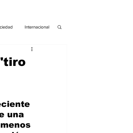
ciedad
Internacional
#deuda
#tarjeta
tiro
ciente 
e una 
Y menos 