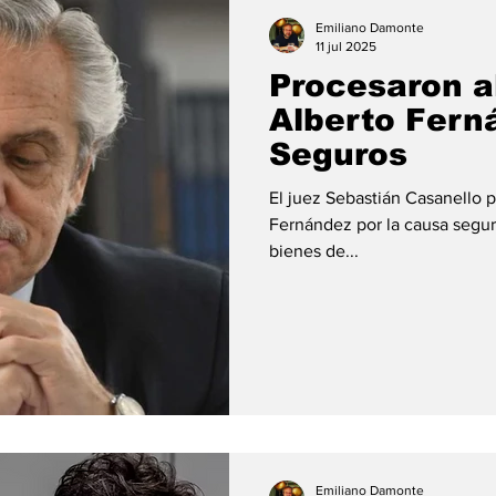
ión
#economia
#consumo
#deuda
#tarjeta
Emiliano Damonte
11 jul 2025
Procesaron a
Alberto Fern
Seguros
El juez Sebastián Casanello p
Fernández por la causa segur
bienes de...
Emiliano Damonte