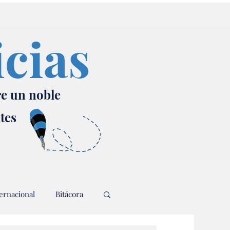
icias
re un noble
ates
ernacional
Bitácora