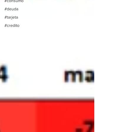
#consumo
#deuda
#tarjeta
#credito