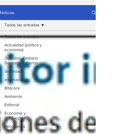
Noticias
Todas las entradas
Todas las entradas
Actualidad (política y
economía)
Opinión - Emiliano
Damonte Taborda
Sociedad
Internacional
Bitácora
Ambiente
Editorial
Economía y
Producción
#economia