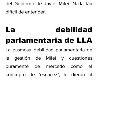
del Gobierno de Javier Milei. Nada tán 
difícil de entender. 
La debilidad 
parlamentaria de LLA
La pasmosa debilidad parlamentaria de 
la gestión de Milei y cuestiones 
puramente de mercado como el 
concepto de "escacéz", le dieron al 
entrerriano la posibilidad de brillar y ser 
determinante. Milei compró, sabe Dios 
cómo y a que precio, el favor del 
desprolijo concordiense que terminó 
siendo el "peor es nada" de LLA en el 
parlamento, 
y que hoy le muestra al 
Gobierno que la solidéz parlamentaria 