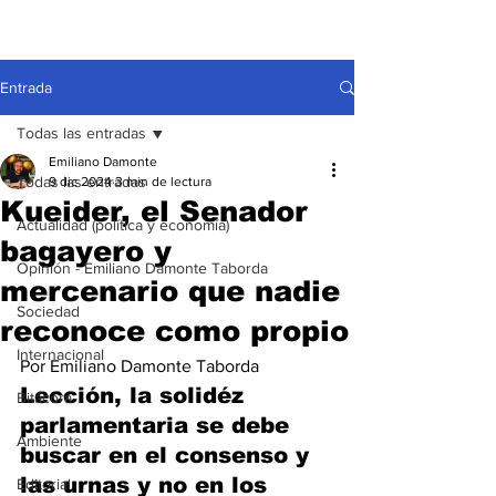
Entrada
Todas las entradas
Emiliano Damonte
Todas las entradas
9 dic 2024
3 min de lectura
Kueider, el Senador
Actualidad (política y economía)
bagayero y
Opinión - Emiliano Damonte Taborda
mercenario que nadie
Sociedad
reconoce como propio
Internacional
Por Emiliano Damonte Taborda
Lección, la solidéz 
Bitácora
parlamentaria se debe 
Ambiente
buscar en el consenso y 
las urnas y no en los 
Editorial