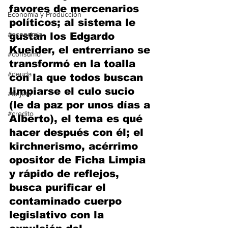
favores de mercenarios 
Economía y Producción
políticos; al sistema le 
#economia
gustan los Edgardo 
Kueider, el entrerriano se 
#consumo
transformó en la toalla 
#deuda
con la que todos buscan 
limpiarse el culo sucio 
#tarjeta
(le da paz por unos días a 
#credito
Alberto), el tema es qué 
hacer después con él; el 
kirchnerismo, acérrimo 
opositor de Ficha Limpia 
y rápido de reflejos, 
busca purificar el 
contaminado cuerpo 
legislativo con la 