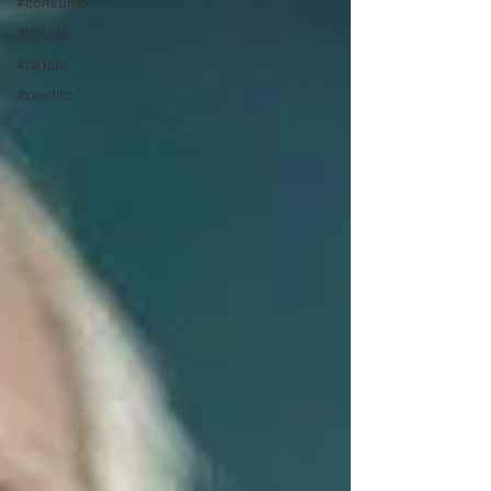
#consumo
#deuda
#tarjeta
#credito