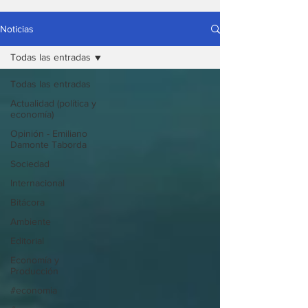
Noticias
Todas las entradas
Todas las entradas
Actualidad (política y
economía)
Opinión - Emiliano
Damonte Taborda
Sociedad
Internacional
Bitácora
Ambiente
Editorial
Economía y
Producción
#economia