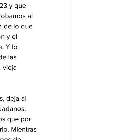
23 y que 
robamos al 
a de lo que 
n y el 
. Y lo 
de las 
vieja 
, deja al 
udadanos. 
os que por 
io. Mientras 
ipos de 