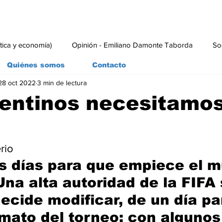
ítica y economía)
Opinión - Emiliano Damonte Taborda
So
Quiénes somos
Contacto
28 oct 2022
3 min de lectura
rial
Economía y Producción
#economia
#consumo
gentinos necesitamo
Por Rogelio Frigerio	
s días para que empiece el m
Una alta autoridad de la FIFA 
ecide modificar, de un día par
ormato del torneo; con algunos