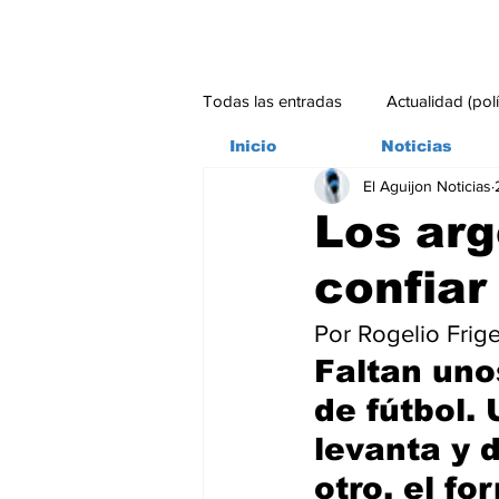
Todas las entradas
Actualidad (pol
Inicio
Noticias
El Aguijon Noticias
Bitácora
Ambiente
Edito
Los ar
confiar
#credito
Faltan uno
de fútbol. 
levanta y d
otro, el f