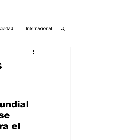
ciedad
Internacional
#deuda
#tarjeta
s
undial 
se 
a el 
 