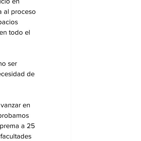
icio en 
a al proceso 
pacios 
en todo el 
no ser 
ecesidad de 
avanzar en 
mprobamos 
uprema a 25 
facultades 