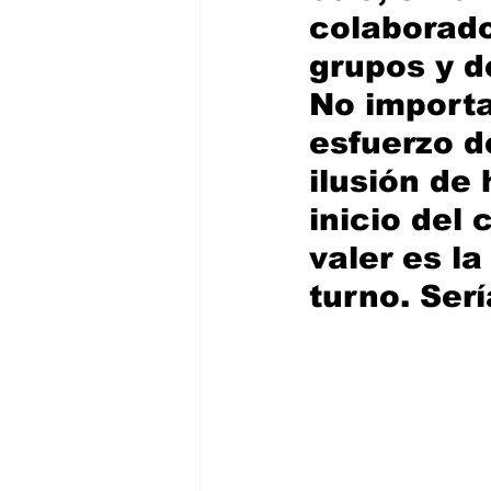
colaborado
grupos y d
No importan
esfuerzo d
ilusión de
inicio del
valer es l
turno. Ser