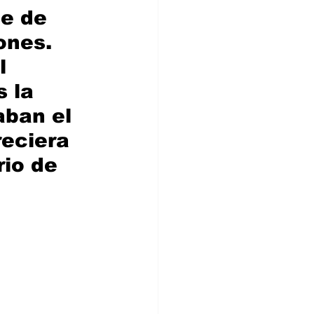
e de 
ones. 
l 
 la 
aban el 
eciera 
io de 