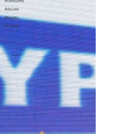
#consumo
#deuda
#tarjeta
#credito