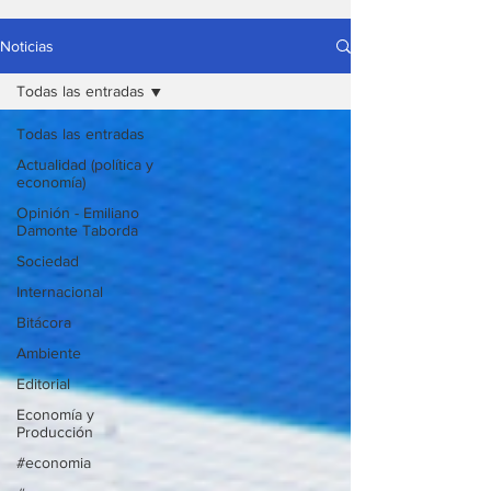
Noticias
Todas las entradas
Todas las entradas
Actualidad (política y
economía)
Opinión - Emiliano
Damonte Taborda
Sociedad
Internacional
Bitácora
Ambiente
Editorial
Economía y
Producción
#economia