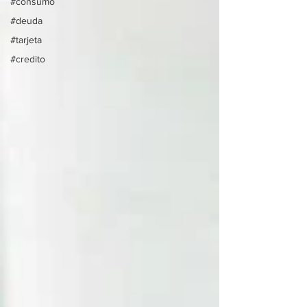
#consumo
#deuda
#tarjeta
#credito