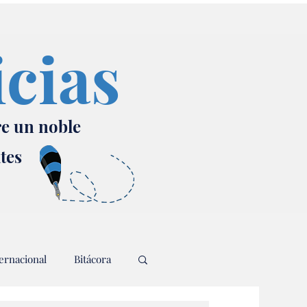
icias
re un noble
ates
ernacional
Bitácora