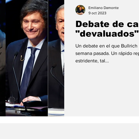
ión
#economia
#consumo
#deuda
#tarjeta
Emiliano Damonte
9 oct 2023
Debate de ca
"devaluados"
Un debate en el que Bullrich 
semana pasada. Un rápido re
estridente, tal...