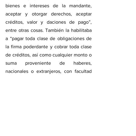
bienes e intereses de la mandante, 
aceptar y otorgar derechos, aceptar 
créditos, valor y daciones de pago”, 
entre otras cosas. También la habilitaba 
a “pagar toda clase de obligaciones de 
la firma poderdante y cobrar toda clase 
de créditos, así como cualquier monto o 
suma proveniente de haberes, 
nacionales o extranjeros, con facultad 
de percibir y dar sumas de dinero, 
recibos, finiquitos, convenir 
compensaciones de créditos líquidos y 
exigibles recíprocos, con sus acreedores 
o deudores, aceptar y otorgar 
novaciones y daciones de pagos”.