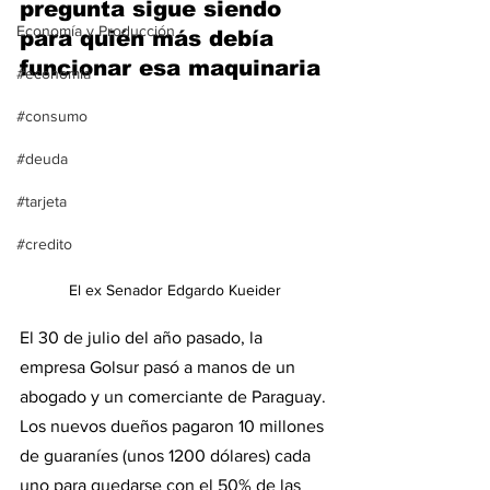
pregunta sigue siendo 
Economía y Producción
para quién más debía 
funcionar esa maquinaria
#economia
#consumo
#deuda
#tarjeta
#credito
El ex Senador Edgardo Kueider
El 30 de julio del año pasado, la 
empresa Golsur pasó a manos de un 
abogado y un comerciante de Paraguay. 
Los nuevos dueños pagaron 10 millones 
de guaraníes (unos 1200 dólares) cada 
uno para quedarse con el 50% de las 