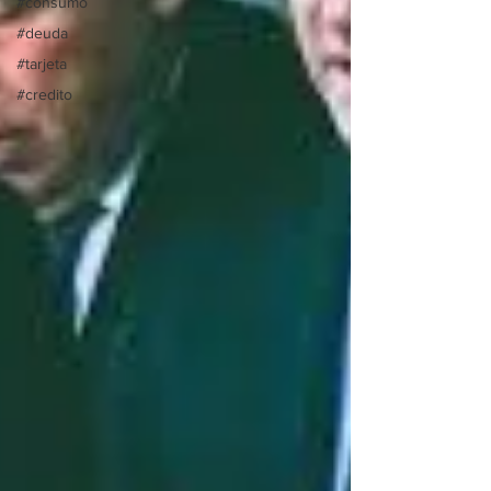
#consumo
#deuda
#tarjeta
#credito