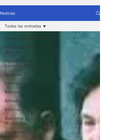
Noticias
Todas las entradas
Todas las entradas
Actualidad (política y
economía)
Opinión - Emiliano
Damonte Taborda
Sociedad
Internacional
Bitácora
Ambiente
Editorial
Economía y
Producción
#economia