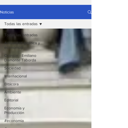
Noticias
Todas las entradas
Todas las entradas
Actualidad (política y
economía)
Opinión - Emiliano
Damonte Taborda
Sociedad
Internacional
Bitácora
Ambiente
Editorial
Economía y
Producción
#economia