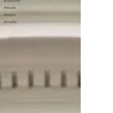
#consumo
#deuda
#tarjeta
#credito