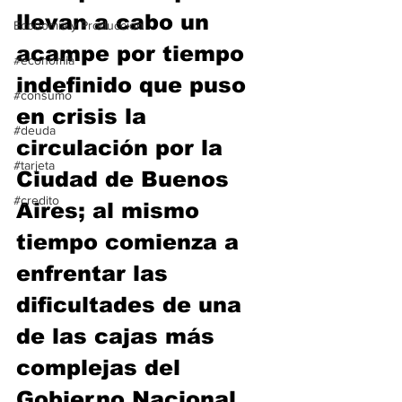
llevan a cabo un 
Economía y Producción
acampe por tiempo 
#economia
indefinido que puso 
#consumo
en crisis la 
#deuda
circulación por la 
#tarjeta
Ciudad de Buenos 
#credito
Aires; al mismo 
tiempo comienza a 
enfrentar las 
dificultades de una 
de las cajas más 
complejas del 
Gobierno Nacional, 