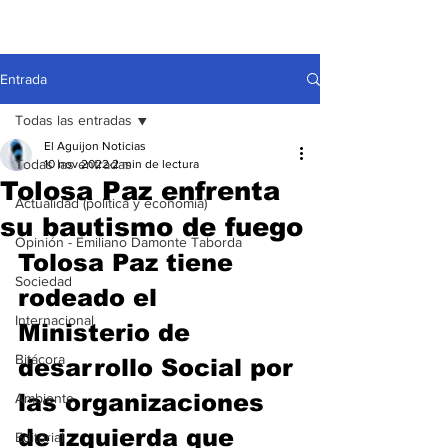
Entrada
Todas las entradas
El Aguijon Noticias
Todas las entradas
10 nov 2022
2 min de lectura
Tolosa Paz enfrenta
Actualidad (política y economía)
su bautismo de fuego
Opinión - Emiliano Damonte Taborda
Tolosa Paz tiene 
Sociedad
rodeado el 
Internacional
Ministerio de 
Bitácora
desarrollo Social por 
las organizaciones 
Ambiente
de izquierda que 
Editorial