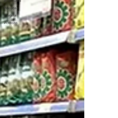
#consumo
#deuda
#tarjeta
#credito