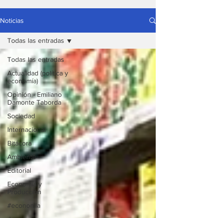
Noticias
Todas las entradas
Todas las entradas
Actualidad (política y
economía)
Opinión - Emiliano
Damonte Taborda
Sociedad
Internacional
Bitácora
Ambiente
Editorial
Economía y
Producción
#economia