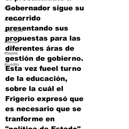
Gobernador sigue su 
Economía y Producción
recorrido 
#economia
presentando sus 
#consumo
propuestas para las 
#deuda
diferentes áras de 
#tarjeta
gestión de gobierno. 
#credito
Esta vez fueel turno 
de la educación, 
sobre la cuál el 
Frigerio expresó que 
es necesario que se 
tranforme en 
"política de Estado".