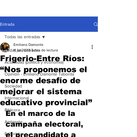
Entrada
Todas las entradas
Emiliano Damonte
Todas las entradas
11 jul 2023
3 min de lectura
Frigerio-Entre Ríos:
Actualidad (política y economía)
“Nos proponemos el
Opinión - Emiliano Damonte Taborda
enorme desafío de
Sociedad
mejorar el sistema
Internacional
educativo provincial”
Bitácora
En el marco de la 
Ambiente
campaña electoral, 
el precandidato a 
Editorial