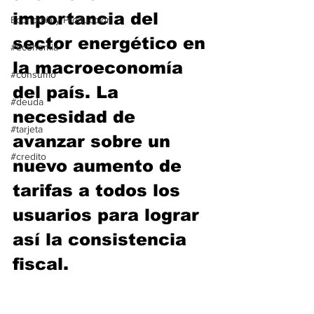
importancia del 
Economía y Producción
sector energético en 
#economia
la macroeconomía 
#consumo
del país. La 
#deuda
necesidad de 
#tarjeta
avanzar sobre un 
#credito
nuevo aumento de 
tarifas a todos los 
usuarios para lograr 
así la consistencia 
fiscal.