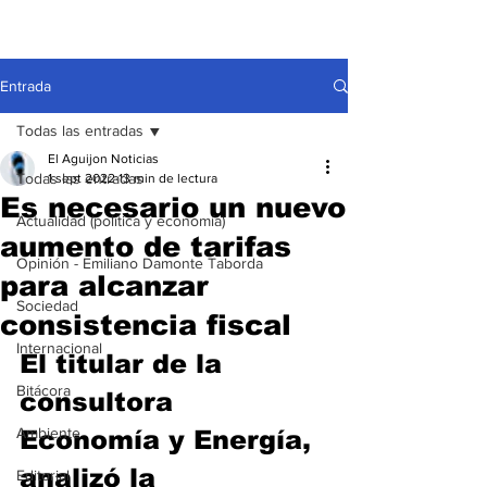
Entrada
Todas las entradas
El Aguijon Noticias
Todas las entradas
1 sept 2022
13 min de lectura
Es necesario un nuevo
Actualidad (política y economía)
aumento de tarifas
Opinión - Emiliano Damonte Taborda
para alcanzar
Sociedad
consistencia fiscal
Internacional
El titular de la 
Bitácora
consultora 
Ambiente
Economía y Energía, 
analizó la 
Editorial