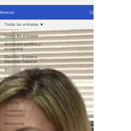
Noticias
Todas las entradas
Todas las entradas
Actualidad (política y
economía)
Opinión - Emiliano
Damonte Taborda
Sociedad
Internacional
Bitácora
Ambiente
Editorial
Economía y
Producción
#economia