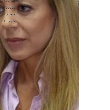
#consumo
#deuda
#tarjeta
#credito