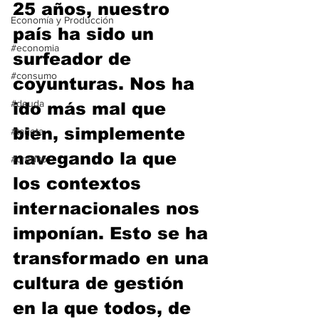
25 años, nuestro 
Economía y Producción
país ha sido un 
#economia
surfeador de 
#consumo
coyunturas. Nos ha 
#deuda
ido más mal que 
bien, simplemente 
#tarjeta
navegando la que 
#credito
los contextos 
internacionales nos 
imponían. Esto se ha 
transformado en una 
cultura de gestión 
en la que todos, de 