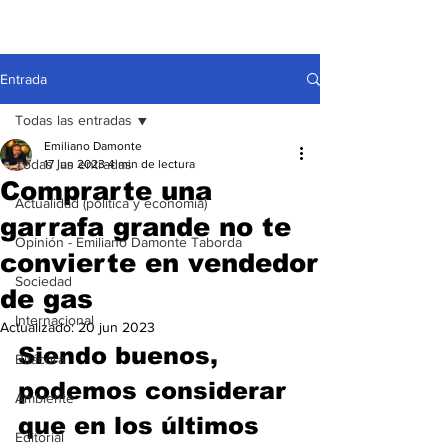
Entrada
Todas las entradas
Emiliano Damonte
Todas las entradas
17 jun 2023
4 min de lectura
Comprarte una
Actualidad (política y economía)
garrafa grande no te
Opinión - Emiliano Damonte Taborda
convierte en vendedor
Sociedad
de gas
Internacional
Actualizado:
20 jun 2023
Siendo buenos, 
Bitácora
podemos considerar 
Ambiente
que en los últimos 
Editorial