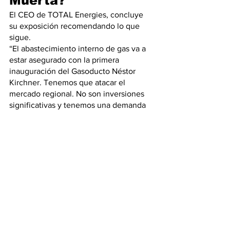
Muerta?
El CEO de TOTAL Energies, concluye 
su exposición recomendando lo que 
sigue.
“El abastecimiento interno de gas va a 
estar asegurado con la primera 
inauguración del Gasoducto Néstor 
Kirchner. Tenemos que atacar el 
mercado regional. No son inversiones 
significativas y tenemos una demanda 
que podemos abastecer por un 
volumen similar al de la planta de LNG 
que están pensando Petronas e YPF”
Conclusión
Los delirios de grandeza nos han 
convencido de ser una gran nación, 
pero hoy somos una muy pequeña que 
tiene importantes recursos naturales, 
para cuya explotación no está 