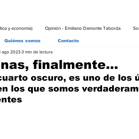
ítica y economía)
Opinión - Emiliano Damonte Taborda
So
Quiénes somos
Contacto
1 ago 2023
3 min de lectura
rial
Economía y Producción
#economia
#consumo
rnas, finalmente…
cuarto oscuro, es uno de los 
en los que somos verdaderam
entes