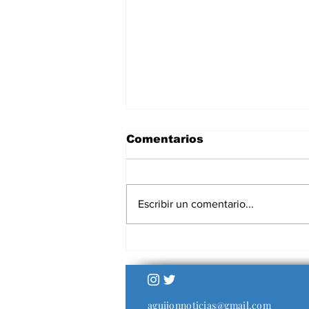
Comentarios
Escribir un comentario...
La Corte dejó firme el
decomiso actualizado
contra Cristina Kirchner
y otros condenados en
la causa Vialidad
aguijonnoticias@gmail.com