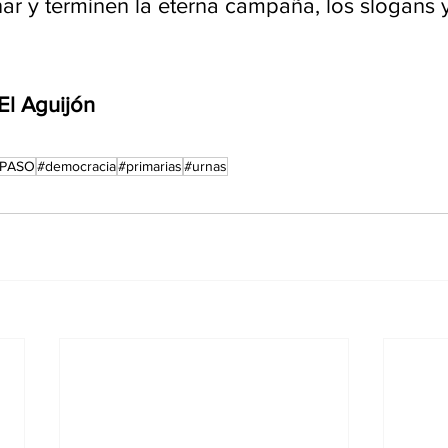
r y terminen la eterna campaña, los slogans y
El Aguijón
PASO
#democracia
#primarias
#urnas