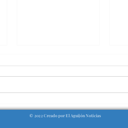
Vodeville "Argentina"
De 
cam
ven
© 2022 Creado por El Aguijón Noticias
a l