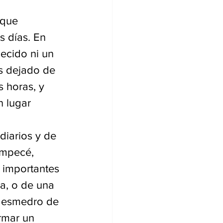
 que 
 días. En 
ecido ni un 
s dejado de 
 horas, y 
 lugar 
diarios y de 
empecé, 
s importantes 
a, o de una 
 desmedro de 
rmar un 