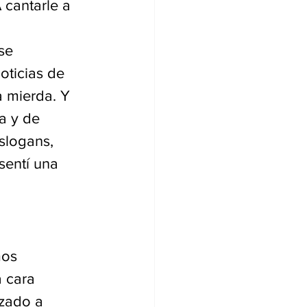
 cantarle a 
se 
oticias de 
a mierda. Y 
a y de 
logans, 
sentí una 
mos 
 cara 
zado a 