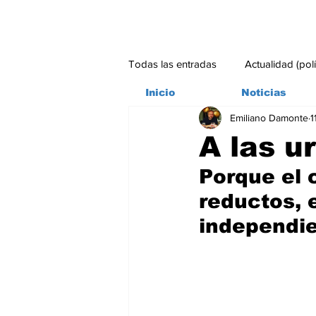
Todas las entradas
Actualidad (pol
Inicio
Noticias
Emiliano Damonte
1
Bitácora
Ambiente
Edito
A las u
Porque el 
#credito
reductos, 
independi