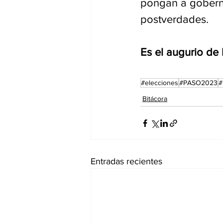
pongan a goberna
postverdades. 
Es el augurio de 
#elecciones
#PASO2023
#
Bitácora
Entradas recientes