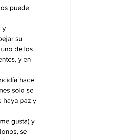
mos puede 
 y 
ejar su 
 uno de los 
ntes, y en 
ncidía hace 
nes solo se 
e haya paz y 
me gusta) y 
donos, se 