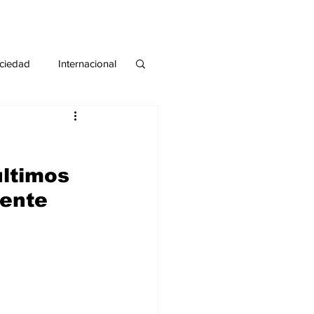
ciedad
Internacional
#deuda
#tarjeta
últimos 
ente 