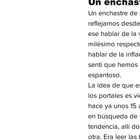
Un enchast
Un enchastre de 
reflejamos desde
ese hablar de la 
milésimo respec
hablar de la infl
sentí que hemos 
espantoso. 
La idea de que es
los portales es v
hace ya unos 15 a
en búsqueda de u
tendencia, allí 
otra. Era leer la