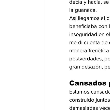
decía y hacía, se
la guanaca. 
Así llegamos al d
beneficiaba con l
inseguridad en el
me di cuenta de 
manera frenétic
postverdades, po
gran desazón, per
Cansados 
Estamos cansados
construido juntos
demasiadas veces