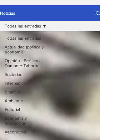
Noticias
Todas las entradas
Todas las entradas
Actualidad (política y
economía)
Opinión - Emiliano
Damonte Taborda
Sociedad
Internacional
Bitácora
Ambiente
Editorial
Economía y
Producción
#economia