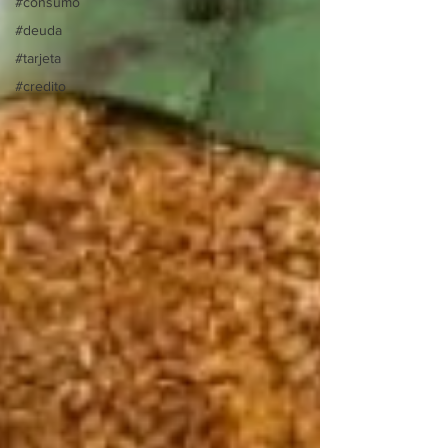
#consumo
#deuda
#tarjeta
#credito