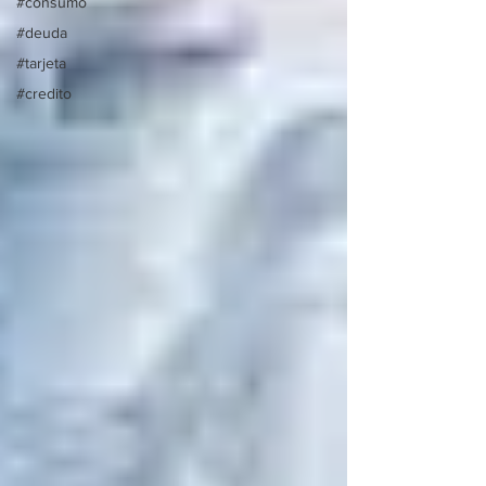
#consumo
#deuda
#tarjeta
#credito