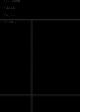
#consumo
#deuda
#tarjeta
#credito