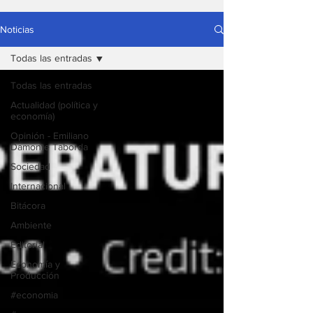
Noticias
Todas las entradas
Todas las entradas
Actualidad (política y
economía)
Opinión - Emiliano
Damonte Taborda
Sociedad
Internacional
Bitácora
Ambiente
Editorial
Economía y
Producción
#economia