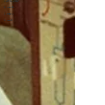
#consumo
#deuda
#tarjeta
#credito