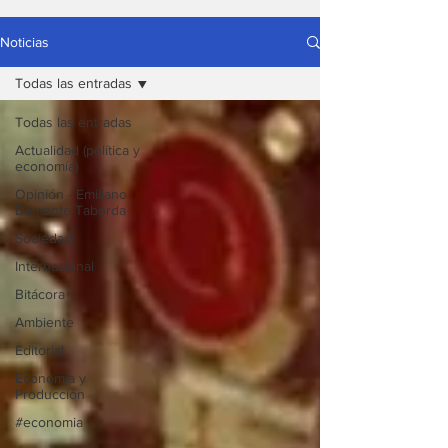
Noticias
Todas las entradas
Todas las entradas
Actualidad (política y
economía)
Opinión - Emiliano
Damonte Taborda
Sociedad
Internacional
Bitácora
Ambiente
Editorial
Economía y
Producción
#economia