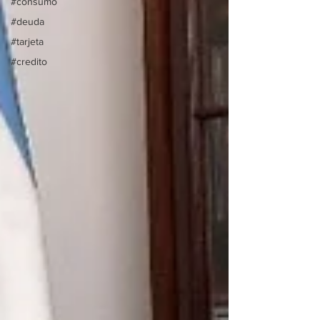
#consumo
#deuda
#tarjeta
#credito