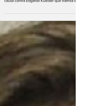
En el marco de los allanamientos que se
llevaron adelante la semana pasada por la
causa contra Edgardo Kueider que tramita en
el Juzgado...