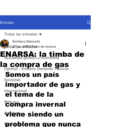
Entrada
Todas las entradas
Emiliano Damonte
Todas las entradas
27 jun 2023
7 min de lectura
ENARSA: la timba de
Actualidad (política y economía)
la compra de gas
Opinión - Emiliano Damonte Taborda
Somos un país 
Sociedad
importador de gas y 
Internacional
el tema de la 
Bitácora
compra invernal 
viene siendo un 
Ambiente
problema que nunca 
Editorial