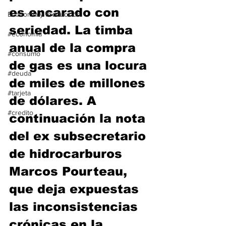
es encarado con 
Economía y Producción
seriedad. La timba 
#economia
anual de la compra 
#consumo
de gas es una locura 
#deuda
de miles de millones 
#tarjeta
de dólares. A 
#credito
continuación la nota 
del ex subsecretario 
de hidrocarburos 
Marcos Pourteau, 
que deja expuestas 
las inconsistencias 
crónicas en la 