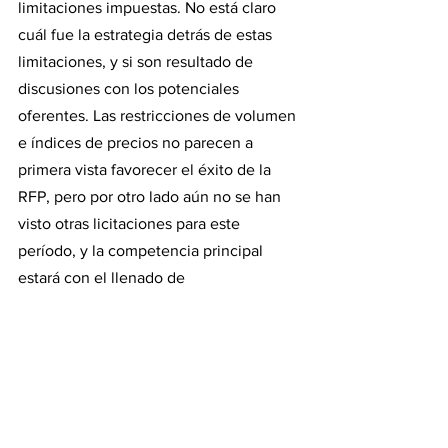
limitaciones impuestas. No está claro 
cuál fue la estrategia detrás de estas 
limitaciones, y si son resultado de 
discusiones con los potenciales 
oferentes. Las restricciones de volumen 
e índices de precios no parecen a 
primera vista favorecer el éxito de la 
RFP, pero por otro lado aún no se han 
visto otras licitaciones para este 
período, y la competencia principal 
estará con el llenado de 
almacenamiento en EU (esta semana 
pasada cayó bastante el nivel de stock, 
aunque sigue cerca de los máximos 
históricos), y la recuperación de la 
demanda en Asia. La curva de precios 
está en contango de ABR23 a DIC23, lo 