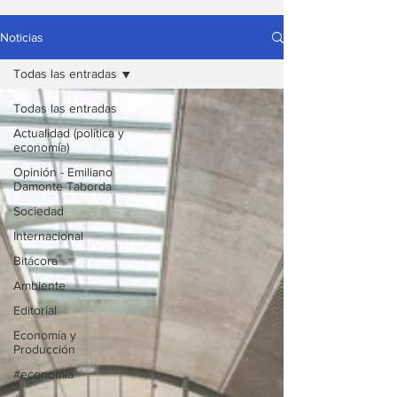
Noticias
Todas las entradas
Todas las entradas
Actualidad (política y
economía)
Opinión - Emiliano
Damonte Taborda
Sociedad
Internacional
Bitácora
Ambiente
Editorial
Economía y
Producción
#economia