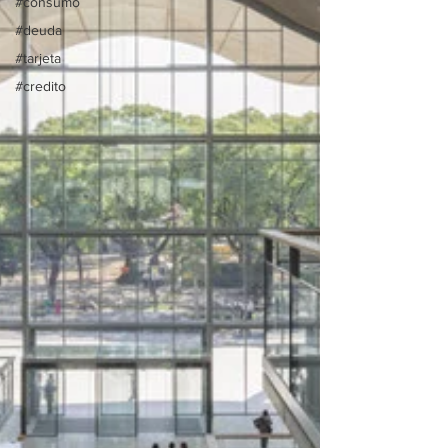
#consumo
#deuda
#tarjeta
#credito