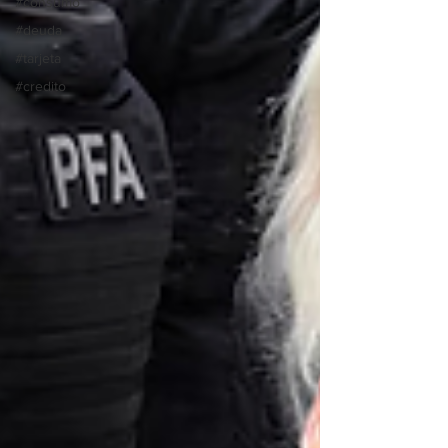
#consumo
#deuda
#tarjeta
#credito