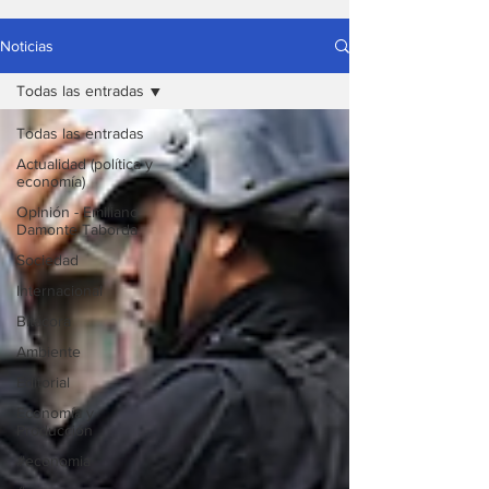
Noticias
Todas las entradas
Todas las entradas
Actualidad (política y
economía)
Opinión - Emiliano
Damonte Taborda
Sociedad
Internacional
Bitácora
Ambiente
Editorial
Economía y
Producción
#economia