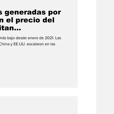
s generadas por
 el precio del
itan
ad a Estados
o más bajo desde enero de 2021. Las
China y EE.UU. escalaron en las