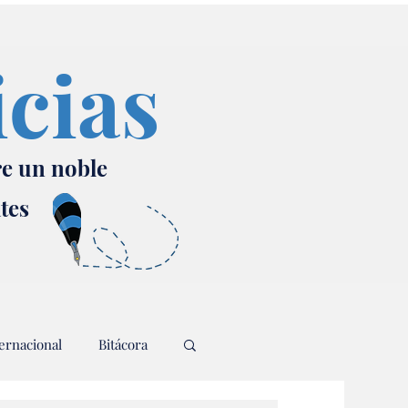
icias
re un noble
ates
ernacional
Bitácora