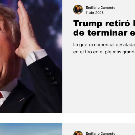
ión
#economia
#consumo
#deuda
#tarjeta
Emiliano Damonte
11 abr 2025
Trump retiró 
de terminar e
La guerra comercial desatad
en el tiro en el pie más grande
Emiliano Damonte