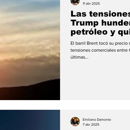
11 abr 2025
Las tensione
Trump hunden
petróleo y qu
competitivid
El barril Brent tocó su preci
Unidos
tensiones comerciales entre 
últimas...
Emiliano Damonte
7 abr 2025