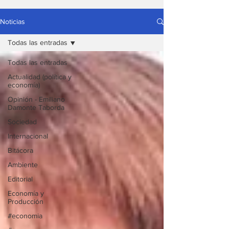
Noticias
Todas las entradas
Todas las entradas
Actualidad (política y
economía)
Opinión - Emiliano
Damonte Taborda
Sociedad
Internacional
Bitácora
Ambiente
Editorial
Economía y
Producción
#economia