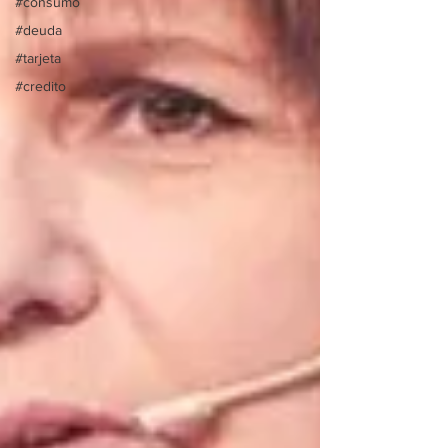
#consumo
#deuda
#tarjeta
#credito