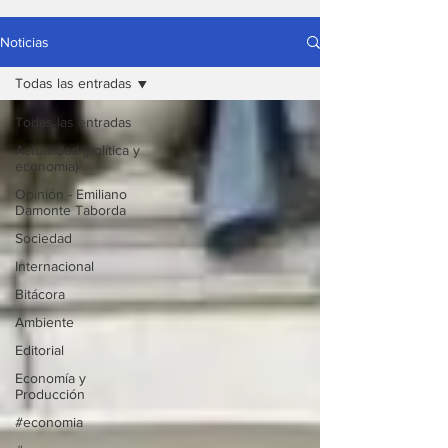
Noticias
Todas las entradas
Todas las entradas
Actualidad (política y
economía)
Opinión - Emiliano
Damonte Taborda
Sociedad
Internacional
Bitácora
Ambiente
Editorial
Economía y
Producción
#economia