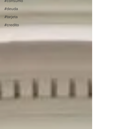
#consumo
#deuda
#tarjeta
#credito