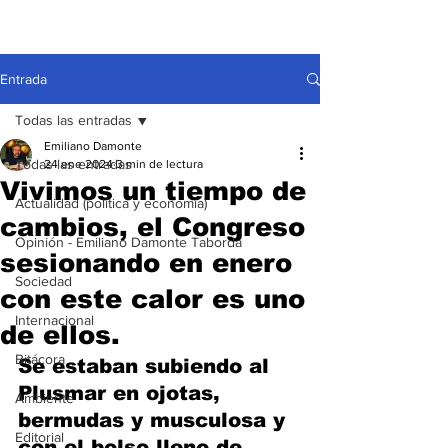
Entrada
Todas las entradas
Emiliano Damonte
Todas las entradas
24 ene 2024
3 min de lectura
Vivimos un tiempo de
Actualidad (política y economía)
cambios, el Congreso
Opinión - Emiliano Damonte Taborda
sesionando en enero
Sociedad
con este calor es uno
Internacional
de ellos.
Bitácora
Se estaban subiendo al 
Plusmar en ojotas, 
Ambiente
bermudas y musculosa y 
Editorial
con el bolso lleno de 