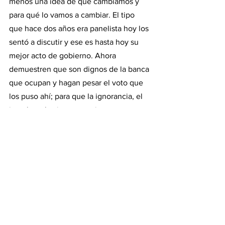
menos una idea de qué cambiamos y 
para qué lo vamos a cambiar. El tipo 
que hace dos años era panelista hoy los 
sentó a discutir y ese es hasta hoy su 
mejor acto de gobierno. Ahora 
demuestren que son dignos de la banca 
que ocupan y hagan pesar el voto que 
los puso ahí; para que la ignorancia, el 
impulso y los intereses ajenos, no se 
lleven por delante a la gente, y por otro 
lado puedan hacerse los cambios que 
este país necesita imperiosamente para 
salir adelante. 
Nada fácil, se las regalo. No me van a 
venir a decir que hay alguien que 
entiende todo lo que están definiendo 
con una visión clara y sistémica.  Al fin 