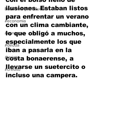
ilusiones. Estaban listos 
Economía y Producción
para enfrentar un verano 
#economia
con un clima cambiante, 
lo que obligó a muchos, 
#consumo
especialmente los que 
#deuda
iban a pasarla en la 
#tarjeta
costa bonaerense, a 
llevarse un suetercito o 
#credito
incluso una campera. 