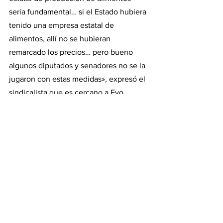
sería fundamental… si el Estado hubiera 
tenido una empresa estatal de 
alimentos, allí no se hubieran 
remarcado los precios… pero bueno 
algunos diputados y senadores no se la 
jugaron con estas medidas», expresó el 
sindicalista que es cercano a Evo 
Morales y Nicolás Maduro.
«Si la proyección es del 60% en 2023, 
quiere decir que la inflación ha bajado y 
ojala que ese sea el número, pero lo 
veo complicado por la voracidad del 
empresariado argentino de querer 
seguir ganando en contra de los 
intereses de los trabajadores. No creo 