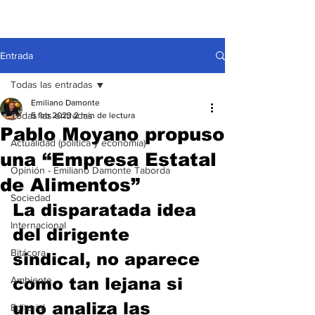
Entrada
Todas las entradas
Emiliano Damonte
Todas las entradas
5 feb 2023
2 min de lectura
Pablo Moyano propuso
Actualidad (política y economía)
una “Empresa Estatal
Opinión - Emiliano Damonte Taborda
de Alimentos”
Sociedad
La disparatada idea 
Internacional
del dirigente 
Bitácora
sindical, no aparece 
Ambiente
como tan lejana si 
uno analiza las 
Editorial