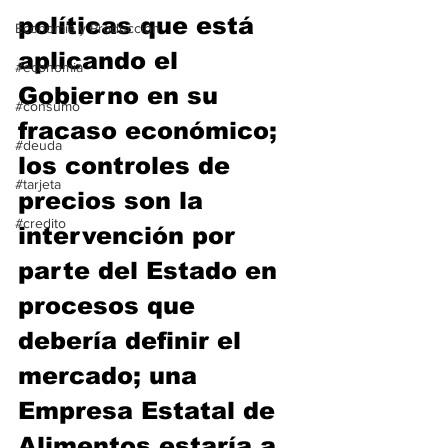
políticas que está 
Economía y Producción
aplicando el 
#economia
Gobierno en su 
#consumo
fracaso económico; 
#deuda
los controles de 
#tarjeta
precios son la 
#credito
intervención por 
parte del Estado en 
procesos que 
debería definir el 
mercado; una 
Empresa Estatal de 
Alimentos estaría a 