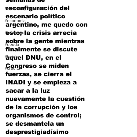
reconfiguración del 
Economía y Producción
escenario político 
#economia
argentino, me quedo con 
esto; la crisis arrecia 
#consumo
sobre la gente mientras 
#deuda
finalmente se discute 
#tarjeta
aquel DNU, en el 
Congreso se miden 
#credito
fuerzas, se cierra el 
INADI y se empieza a 
sacar a la luz 
nuevamente la cuestión 
de la corrupción y los 
organismos de control; 
se desmantela un 
desprestigiadísimo 