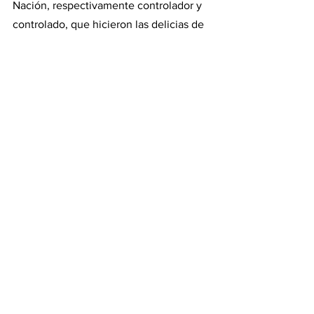
Nación, respectivamente controlador y 
controlado, que hicieron las delicias de 
la administración menemista y que 
fijaron un mecanismo que el 
kirchnerismo replicó con éxito sin par 
(se pelaron un PBI).
Entonces si la administración de Milei 
decidió poner los ojos sobre los 
Organismos de Control, celebramos. 
Porque no hacía falta un genio, ni un 
historiador, ni Sherlock Holmes, para 
darse cuenta del mecanismo perverso. 
El FISU movió 500.000 palos en cuatro 
años, y no tiene controles serios de 
parte de ningún ente de control. Le 
hacían cursos de gestión trasparente a 
las cooperativas… dejénse de joder.