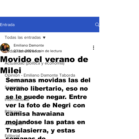
Entrada
Todas las entradas
Emiliano Damonte
Todas las entradas
23 feb 2024
4 min de lectura
Movido el verano de
Actualidad (política y economía)
Milei
Opinión - Emiliano Damonte Taborda
Semanas movidas las del 
Sociedad
verano libertario, eso no 
se le puede negar. Entre 
Internacional
ver la foto de Negri con 
Bitácora
camisa hawaiana 
mojandose las patas en 
Ambiente
Traslasierra, y estas 
Editorial
semanas de 