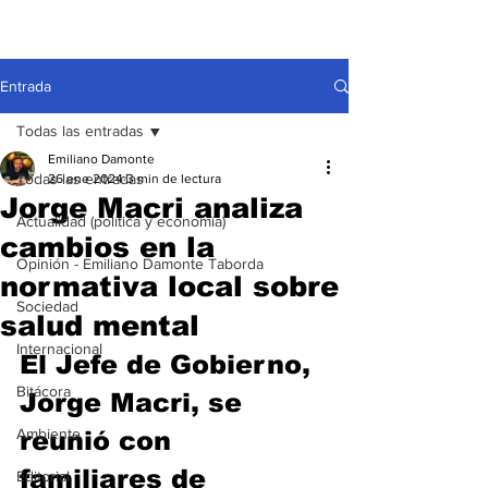
Entrada
Todas las entradas
Emiliano Damonte
Todas las entradas
26 ene 2024
3 min de lectura
Jorge Macri analiza
Actualidad (política y economía)
cambios en la
Opinión - Emiliano Damonte Taborda
normativa local sobre
Sociedad
salud mental
Internacional
El Jefe de Gobierno, 
Bitácora
Jorge Macri, se 
Ambiente
reunió con 
familiares de 
Editorial