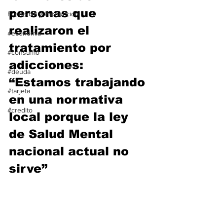
personas que 
Economía y Producción
realizaron el 
#economia
tratamiento por 
#consumo
adicciones: 
#deuda
“Estamos trabajando 
#tarjeta
en una normativa 
#credito
local porque la ley 
de Salud Mental 
nacional actual no 
sirve”